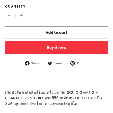
QUANTITY
−
+
Add to cart
Buy it now
Share
Tweet
Pin
Share
Tweet
Pin it
on
on
on
Facebook
Twitter
Pinterest
เปิดตัวสินค้าลิขสิทธิ์ใหม่ ครั้งแรกกับ SQUID GAME 2 X
CHARACTERS STUDIO จากซีรีส์สุดฮิตบน NETFLIX มาเป็น
สินค้าสุด exclusiveโดย คาแรคเตอร์สตูดิโอ