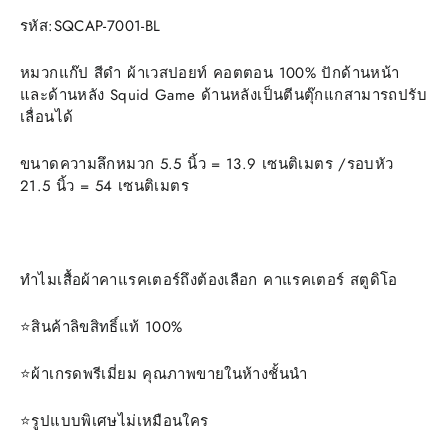
รหัส:SQCAP-7001-BL
หมวกแก๊ป สีดำ ผ้าเวสปอยท์ คอตตอน 100% ปักด้านหน้า
และด้านหลัง Squid Game ด้านหลังเป็นตีนตุ๊กแกสามารถปรับ
เลื่อนได้
ขนาดความลึกหมวก 5.5 นิ้ว = 13.9 เซนติเมตร /รอบหัว
21.5 นิ้ว = 54 เซนติเมตร
ทำไมเสื้อผ้าคาแรคเตอร์ถึงต้องเลือก คาแรคเตอร์ สตูดิโอ
⭐️สินค้าลิขสิทธิ์แท้ 100%
⭐️ผ้าเกรดพรีเมี่ยม คุณภาพขายในห้างชั้นนำ
⭐️รูปแบบพิเศษไม่เหมือนใคร