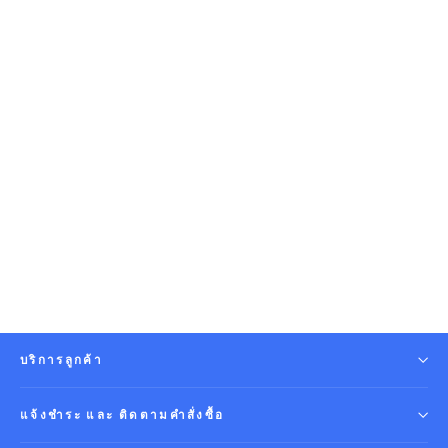
Squid Game Cap - หมวกแก๊ป สควิดเกม
สินค้าลิขสิทธิ์ 100%
SQUID GAME
Regular
590.00 ฿
Sale
395.00 ฿
price
price
บริการลูกค้า
แจ้งชำระ และ ติดตามคำสั่งซื้อ