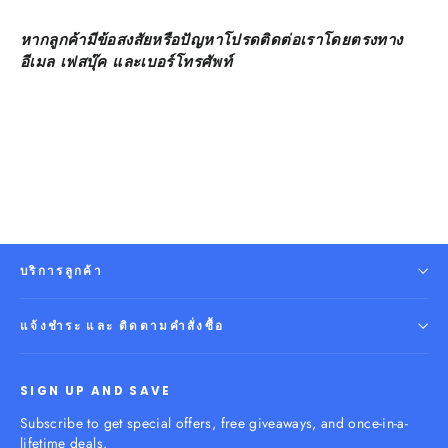
หากลูกค้ามีข้อสงสัยหรือปัญหาโปรดติดต่อเราโดยตรงทาง
อีเมล เฟสบุ๊ค และเบอร์โทรศัพท์
บริการลูกค้า
แจ้งชำระ และ ติดตามคำสั่งซื้อ
SIGN UP AND SAVE
Subscribe to get special offers, free giveaways, and once-in-a-
lifetime deals.