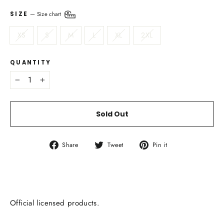
SIZE
—
Size chart
XS
S
M
L
XL
2XL
QUANTITY
−
+
Sold Out
Share
Tweet
Pin
Share
Tweet
Pin it
on
on
on
Facebook
Twitter
Pinterest
Official licensed products.