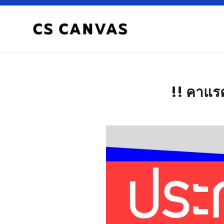
Skip
to
content
!! คาแร