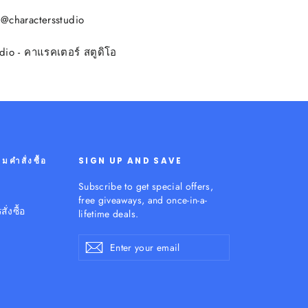
 @charactersstudio
dio - คาแรคเตอร์ สตูดิโอ
คำสั่งซื้อ
SIGN UP AND SAVE
Subscribe to get special offers,
free giveaways, and once-in-a-
่งซื้อ
lifetime deals.
Enter
Subscribe
your
email