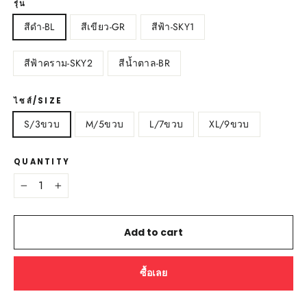
รุ่น
สีดำ-BL
สีเขียว-GR
สีฟ้า-SKY1
สีฟ้าคราม-SKY2
สีน้ำตาล-BR
ไซส์/SIZE
S/3ขวบ
M/5ขวบ
L/7ขวบ
XL/9ขวบ
QUANTITY
−
+
Add to cart
ซื้อเลย