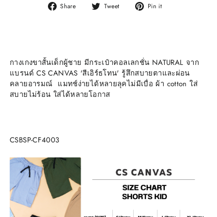
Share
Tweet
Pin
Share
Tweet
Pin it
on
on
on
Facebook
Twitter
Pinterest
กางเกงขาสั้นเด็กผู้ชาย มีกระเป๋าคอลเลกชั่น NATURAL จาก
แบรนด์ CS CANVAS 'สีเอิร์ธโทน' รู้สึกสบายตาและผ่อน
คลายอารมณ์ แมทช์ง่ายได้หลายลุคไม่มีเบื่อ ผ้า cotton ใส่
สบายไม่ร้อน ใส่ได้หลายโอกาส
CSBSP-CF4003