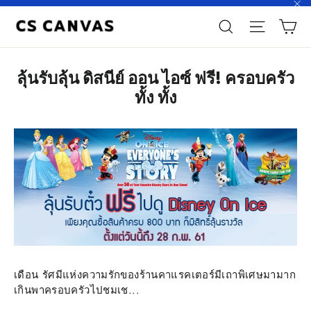
Skip
"\
ตะ
to
Search
Site n
content
ลุ้นรับลุ้น ดิสนีย์ ออน ไอซ์ ฟรี! ครอบครัว
ทั้ง ทั้ง
เดือน รัศมีแห่งความรักของร้านคาแรคเตอร์มีเถาพิเศษมามาก
เกินพาครอบครัวไปชมเช...