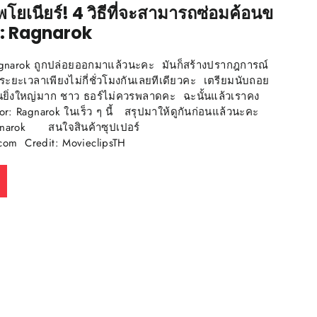
ีพโยเนียร์! 4 วิธีที่จะสามารถซ่อมค้อนข
r: Ragnarok
gnarok ถูกปล่อยออกมาแล้วนะคะ มันก็สร้างปรากฎการณ์
นระยะเวลาเพียงไม่กี่ชั่วโมงกันเลยทีเดียวคะ เตรียมนับถอย
้มันยิ่งใหญ่มาก ชาว ธอร์ไม่ควรพลาดคะ ฉะนั้นแล้วเราคง
or: Ragnarok ในเร็ว ๆ นี้ สรุปมาให้ดูกันก่อนแล้วนะคะ
Ragnarok สนใจสินค้าซุปเปอร์
o.com Credit: MovieclipsTH