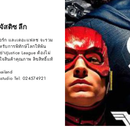
ัสติซ ลีก
ซบอร์ก และเดอะแฟลช จะรวม
หรับการพิทักษ์โลกให้พ้น
่างJustice League ต้องไม่
นค้าคุณภาพ ลิขสิทธิ์แท้
ailand
sstudio Tel: 024574921