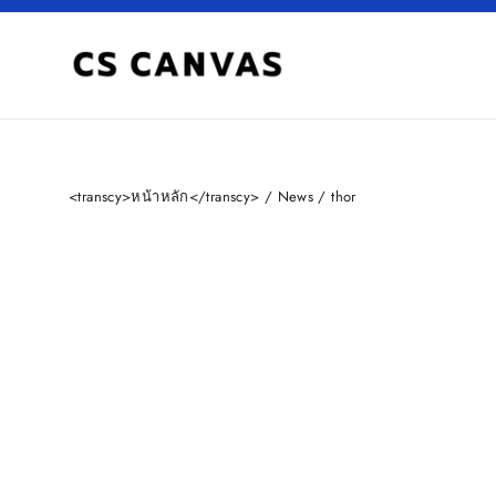
Skip
to
content
<transcy>หน้าหลัก</transcy>
/
News
/
thor