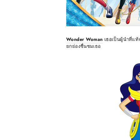
Wonder Woman
เธอ
เป็นผู้นำที่
ยกย่องชื่นชมเธอ