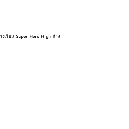
โรงเรียน
Super Hero High
ต่าง