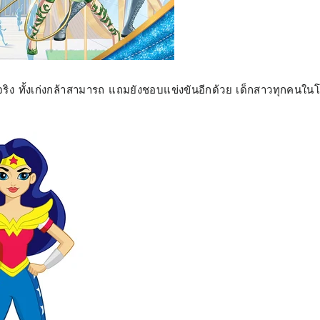
แท้จริง ทั้งเก่งกล้าสามารถ แถมยังชอบแข่งขันอีกด้วย เด็กสาวทุกคนใน