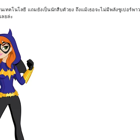
นเทคโนโลยี แถมยังเป็นนักสืบตัวยง ถึงแม้เธอจะไม่มีพลังซูเปอร์พาวเ
ยเลยล่ะ