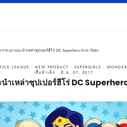
เราจะมาแนะนำเหล่าซุปเปอร์ฮีโร่ DC Superhero Girls กันคะ
STICE LEAGUE
·
NEW PRODUCT
·
SUPERGIRLS
·
WONDER
เสื้อผ้าเด็ก
·
มิ.ย. 07, 2017
ำเหล่าซุปเปอร์ฮีโร่ DC Superhero