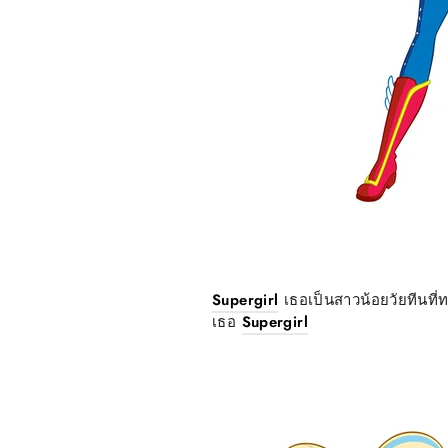
Supergirl
เธอเป็นสาวน้อยวัยทีนที่ท
เธอ
Supergirl