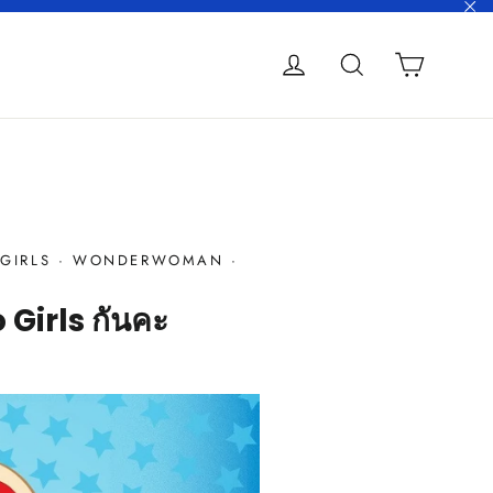
"\
ตะกร้า
<transcy>เข้าระบบ
Search
GIRLS
·
WONDERWOMAN
·
 Girls กันคะ