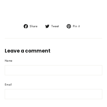
Share
Tweet
Pin
Share
Tweet
Pin it
on
on
on
Facebook
Twitter
Pinterest
Leave a comment
Name
Email