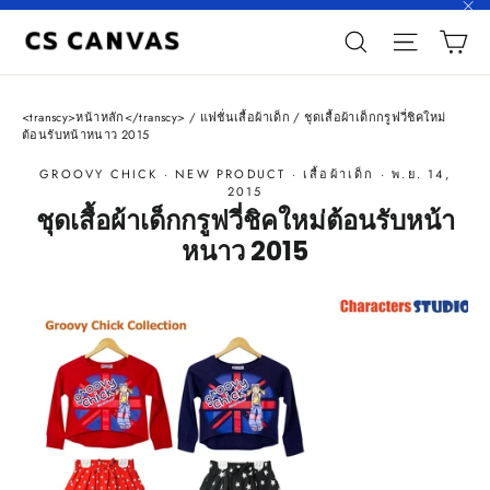
Skip
"\
ตะ
to
Search
Site n
content
<transcy>หน้าหลัก</transcy>
/
แฟชั่นเสื้อผ้าเด็ก
/
ชุดเสื้อผ้าเด็กกรูฟวี่ชิคใหม่
ต้อนรับหน้าหนาว 2015
GROOVY CHICK
·
NEW PRODUCT
·
เสื้อผ้าเด็ก
·
พ.ย. 14,
2015
ชุดเสื้อผ้าเด็กกรูฟวี่ชิคใหม่ต้อนรับหน้า
หนาว 2015