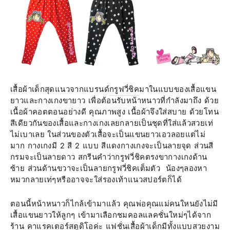
เสื้อผ้าเด็กสุดแนวจากแบรนด์
กรูฟวี่ชิค
มาในแบบของเสื้อแขน
ยาวและกางเกงขายาว เพื่อต้อนรับหน้าหนาวที่กำลังมาถึง ด้วย
เนื้อผ้าคอตตอนอย่างดี คุณภาพสูง เนื้อผ้าจึงใส่สบาย ด้วยโทน
สีเดียวกันของเสื้อและกางเกงเลยกลายเป็นชุดที่ใส่แล้วสวยเท่
ไม่เบาเลย ในส่วนของตัวเสื้อจะเป็นแขนยาวเอวลอยแต่ไม่
มาก กางเกงมี 2 สี 2 แบบ สีแดงกางเกงจะเป็นลายจุด ส่วนสี
กรมจะเป็นลายดาว สกรีนคำว่ากรูฟวี่ชิคตรงขากางเกงด้าน
ซ้าย ส่วนด้านขวาจะเป็นลายกรูฟวี่ชิคเต็มตัว น้องๆลองหา
หมวกลายเท่ๆหรืออาจจะใส่รองเท้าแนวสปอร์ตก็ได้
ตอนนี้หน้าหนาวก็ไกล้เข้ามาแล้ว คุณพ่อคุณแม่คนใหนยังไม่มี
เสื้อแขนยาวให้ลูกๆ เข้ามาเลือกชมคอลแลคชั่นใหม่ๆได้จาก
ร้าน
คาแรคเตอร์สตูดิโอ
ค่ะ แฟชั่นเสื้อผ้าเด็กมีทั้งแบบสวยงาม