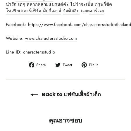
น่ารัก เท่ๆ หลากหลายแบรนด์ค่ะ ไม่ว่าจะเป็น
กรูฟวี่ชิค
โซเฟียเดอะร์เฟิร์ส
มิกกี้เมาส์
จัสติสลีก
และ
มาร์เวล
Facebook:
https://www.facebook.com/charactersstudiothailan
Website:
www.charactersstudio.com
Line ID: charactersstudio
Share
Tweet
Pin
Share
Tweet
Pin it
on
on
on
Facebook
Twitter
Pinterest
Back to แฟชั่นเสื้อผ้าเด็ก
คุณอาจชอบ