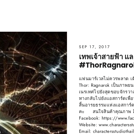
SEP 17, 2017
เทพเจ้าสายฟ้า แล
#ThorRagnarok 
แฟนมาร์เวลไม่ควรพลาด เดื
Thor: Ragnarok เป็นภาพยนต
เนรเทศไปยังสุดขอบจักรวา
ทางกลับไปยังแอสการ์ดเพื่
สิ้นอารยธรรมแห่งแอสการ์ด
คะ สนใจสินค้าคุณภาพ ลิขส
Facebook: https://www.fac
Website: www.charactersst
Email: charactersstudioth