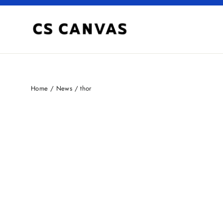
Skip
to
content
Home
/
News
/
thor