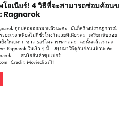
ีพโยเนียร์! 4 วิธีที่จะสามารถซ่อมค้อนข
r: Ragnarok
gnarok ถูกปล่อยออกมาแล้วนะคะ มันก็สร้างปรากฎการณ์
นระยะเวลาเพียงไม่กี่ชั่วโมงกันเลยทีเดียวคะ เตรียมนับถอย
้มันยิ่งใหญ่มาก ชาว ธอร์ไม่ควรพลาดคะ ฉะนั้นแล้วเราคง
or: Ragnarok ในเร็ว ๆ นี้ สรุปมาให้ดูกันก่อนแล้วนะคะ
Ragnarok สนใจสินค้าซุปเปอร์
o.com Credit: MovieclipsTH