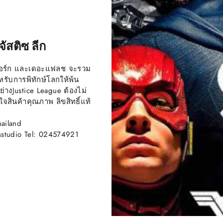
ัสติซ ลีก
ซบอร์ก และเดอะแฟลช จะรวม
หรับการพิทักษ์โลกให้พ้น
่างJustice League ต้องไม่
นค้าคุณภาพ ลิขสิทธิ์แท้
ailand
sstudio Tel: 024574921