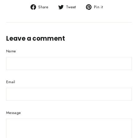
Share
Tweet
Pin
Share
Tweet
Pin it
on
on
on
Facebook
Twitter
Pinterest
Leave a comment
Name
Email
Message