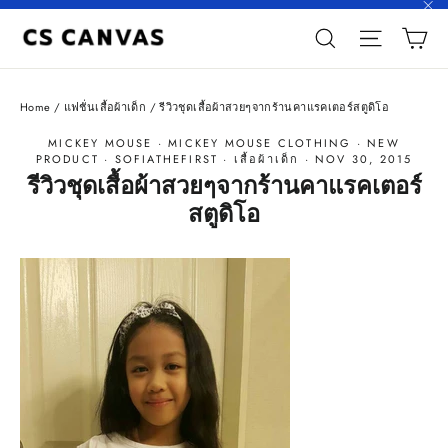
Skip
"C
C
to
Search
Site n
content
Home
/
แฟชั่นเสื้อผ้าเด็ก
/
รีวิวชุดเสื้อผ้าสวยๆจากร้านคาแรคเตอร์สตูดิโอ
MICKEY MOUSE
·
MICKEY MOUSE CLOTHING
·
NEW
PRODUCT
·
SOFIATHEFIRST
·
เสื้อผ้าเด็ก
·
NOV 30, 2015
รีวิวชุดเสื้อผ้าสวยๆจากร้านคาแรคเตอร์
สตูดิโอ