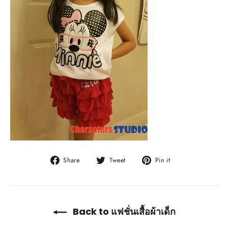
Share
Tweet
Pin
Share
Tweet
Pin it
on
on
on
Facebook
Twitter
Pinterest
Back to แฟชั่นเสื้อผ้าเด็ก