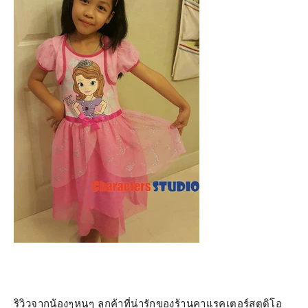
ริวิวจากน้องๆหนูๆ ลูกค้าที่น่ารักของร้าน
คาแรคเตอร์สตูดิโอ